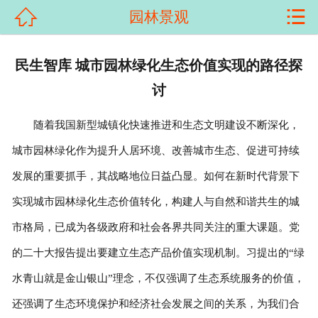


园林景观
首页

关于我们
民生智库 城市园林绿化生态价值实现的路径探
讨
产品展示
随着我国新型城镇化快速推进和生态文明建设不断深化，
新闻资讯
城市园林绿化作为提升人居环境、改善城市生态、促进可持续
客户案例
发展的重要抓手，其战略地位日益凸显。如何在新时代背景下
科普知识
实现城市园林绿化生态价值转化，构建人与自然和谐共生的城
市格局，已成为各级政府和社会各界共同关注的重大课题。党
荣誉资质
的二十大报告提出要建立生态产品价值实现机制。习提出的“绿
在线留言
水青山就是金山银山”理念，不仅强调了生态系统服务的价值，
还强调了生态环境保护和经济社会发展之间的关系，为我们合
联系我们