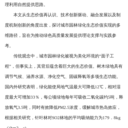
理利用自然提供思路。
本文从生态价值再认识、技术创新驱动、融合发展以及制
度机制创新的角度出发，探讨城市园林绿化生态价值实现的多
维路径，旨在为推动绿色高质量发展提供理论支撑与实践参
考。
传统观念中，城市园林绿化被视为美化环境的“面子工
程”，但事实上，其背后蕴含着巨大的生态价值。树木绿地具有
调节气候、涵养水源、净化空气、固碳释氧等多项生态功能。
国内外研究表明，绿化能使局地气温最大可降低12℃，相对湿
度最大可增加33％，每公顷绿地每年可吸收二氧化碳约5吨，释
放氧气3.5吨，同时有效降低PM2.5浓度，缓解城市热岛效应，
根据相关研究，针叶林对SO2林地的平均吸纳能力为179．8kg
／(hm2．a)。