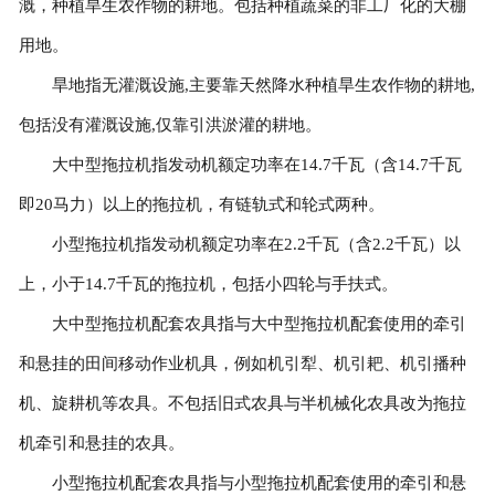
溉，种植旱生农作物的耕地。包括种植蔬菜的非工厂化的大棚
用地。
旱地指无灌溉设施,主要靠天然降水种植旱生农作物的耕地,
包括没有灌溉设施,仅靠引洪淤灌的耕地。
大中型拖拉机指发动机额定功率在14.7千瓦（含14.7千瓦
即20马力）以上的拖拉机，有链轨式和轮式两种。
小型拖拉机指发动机额定功率在2.2千瓦（含2.2千瓦）以
上，小于14.7千瓦的拖拉机，包括小四轮与手扶式。
大中型拖拉机配套农具指与大中型拖拉机配套使用的牵引
和悬挂的田间移动作业机具，例如机引犁、机引耙、机引播种
机、旋耕机等农具。不包括旧式农具与半机械化农具改为拖拉
机牵引和悬挂的农具。
小型拖拉机配套农具指与小型拖拉机配套使用的牵引和悬