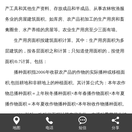
产工具和其他生产资料、存放成品和半成品、从事农林牧渔服
务业的房屋建筑面积。如库房、农产品初加工的生产用房和畜
禽圈舍、水产养殖的房屋等。农业生产用房至少三面有墙。
生产用房面积按建筑面积计算。其中：生产用房面积为多
层建筑的，按各层面积之和计算；只知道使用面积的，按使用
面积/0.7计算。包括：
播种面积指2006年收获农产品的作物的实际播种或移植面
积,包括耕地和非耕地上的种植面积。其计算公式为：本年农作
物总播种面积＝上年秋冬播种面积+本年春播作物面积+本年夏
播作物面积＝本年夏收作物播种面积+本年秋收作物播种面积。
（1）补种、改种的面积计算有些作物，在播种季节基本结




束之后，才遭灾成片补种或改种的，原种植的作物面积仍计算
地图
电话
短信
分享