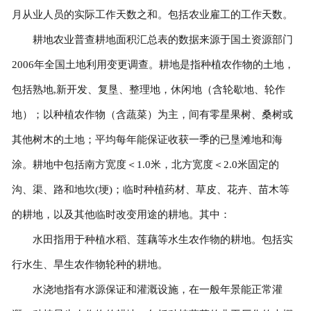
月从业人员的实际工作天数之和。包括农业雇工的工作天数。
耕地农业普查耕地面积汇总表的数据来源于国土资源部门
2006年全国土地利用变更调查。耕地是指种植农作物的土地，
包括熟地,新开发、复垦、整理地，休闲地（含轮歇地、轮作
地）；以种植农作物（含蔬菜）为主，间有零星果树、桑树或
其他树木的土地；平均每年能保证收获一季的已垦滩地和海
涂。耕地中包括南方宽度＜1.0米，北方宽度＜2.0米固定的
沟、渠、路和地坎(埂)；临时种植药材、草皮、花卉、苗木等
的耕地，以及其他临时改变用途的耕地。其中：
水田指用于种植水稻、莲藕等水生农作物的耕地。包括实
行水生、旱生农作物轮种的耕地。
水浇地指有水源保证和灌溉设施，在一般年景能正常灌